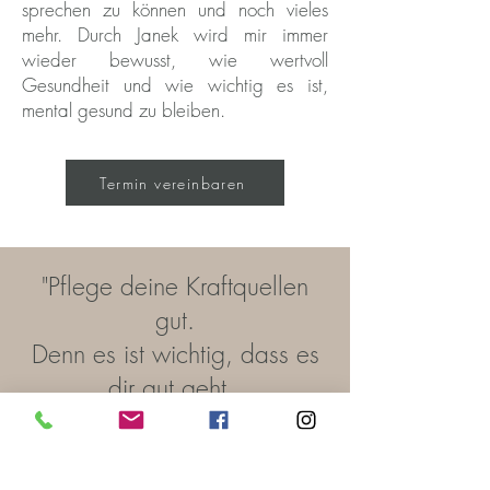
sprechen zu können und noch vieles
mehr. Durch Janek wird mir immer
wieder bewusst, wie wertvoll
Gesundheit und wie wichtig es ist,
mental gesund zu bleiben.
Termin vereinbaren
"Pflege deine Kraftquellen
gut.
Denn es ist wichtig, dass es
dir gut geht.
Nur, wenn es dir gut geht,
kannst du dich gut um
andere kümmern."