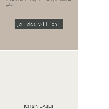
Lass uns diesen Weg ein Stück gemeinsam
gehen.
Ja, das will ich!
3- Tages Präsenzkurs
18. - 20. MAI
2024
ICH BIN DABEI!