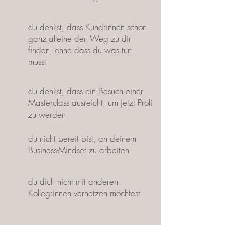
du denkst, dass Kund:innen schon
ganz alleine den Weg zu dir
finden, ohne dass du was tun
musst
du denkst, dass ein Besuch einer
Masterclass ausreicht, um jetzt Profi
zu werden
du nicht bereit bist, an deinem
Business-Mindset zu arbeiten
du dich nicht mit anderen
Kolleg:innen vernetzen möchtest