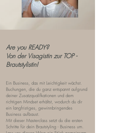
Are you READY?
Von der Visagistin zur TOP -
Brautstylistin!
Ein Business, das mit Leichtigkeit wächst.
Buchungen, die du ganz entspannt aufgrund
deiner Zusatzqualifkationen und dem
richtigen Mindset erhältst, wodurch du dir
ein langfristiges, gewinnbringendes
Business aufbaust.
Mit dieser Masterclass setzt du die ersten
Schritte für dein Brautstyling - Business um.