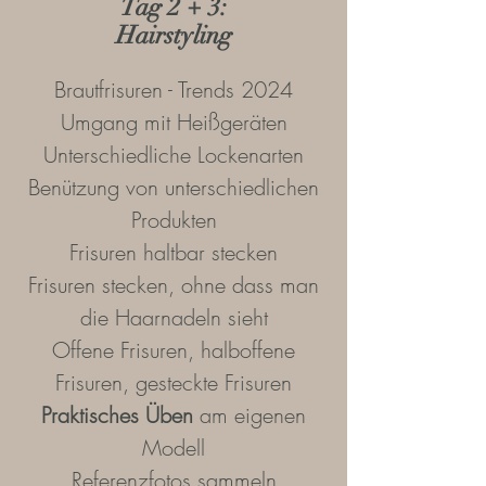
Tag 2 + 3:
Hairstyling
Brautfrisuren - Trends 2024
Umgang mit Heißgeräten
Unterschiedliche Lockenarten
Benützung von unterschiedlichen
Produkten
Frisuren haltbar stecken
Frisuren stecken, ohne dass man
die Haarnadeln sieht
Offene Frisuren, halboffene
Frisuren, gesteckte Frisuren
Praktisches Üben
am eigenen
Modell
Referenzfotos sammeln