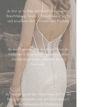
du bist up to date und kennst die neuesten
Braut-Makeup Trends / Braut-Makeup Looks
und erweiterst dein Wissen über Produkte
du weißt genau, wie du deine Preise als
Visagistin & Brautstylistin gestalten kannst
und die Kund:innen erkennen deinen
Mehrwert
du fasst aufgrund der Masterclass Fuß in der
Brautstylingbranche und sammelst dadurch
viele Referenzen & Erfahrungen