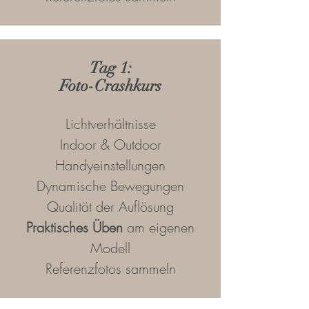
Tag 1:
Foto-Crashkurs
Lichtverhältnisse
Indoor & Outdoor
Handyeinstellungen
Dynamische Bewegungen
Qualität der Auflösung
Praktisches Üben
am eigenen
Modell
Referenzfotos sammeln