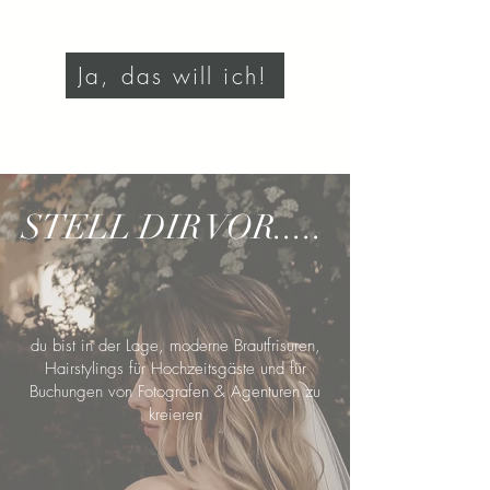
Ja, das will ich!
STELL DIR VOR.....
du bist in der Lage, moderne Brautfrisuren,
Hairstylings für Hochzeitsgäste und für
Buchungen von Fotografen & Agenturen zu
kreieren