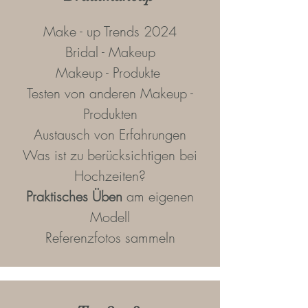
Make - up Trends 2024
Bridal - Makeup
Makeup - Produkte
Testen von anderen Makeup -
Produkten
Austausch von Erfahrungen
Was ist zu berücksichtigen bei
Hochzeiten?
P
raktisches Üben
am eigenen
Modell
Referenzfotos sammeln