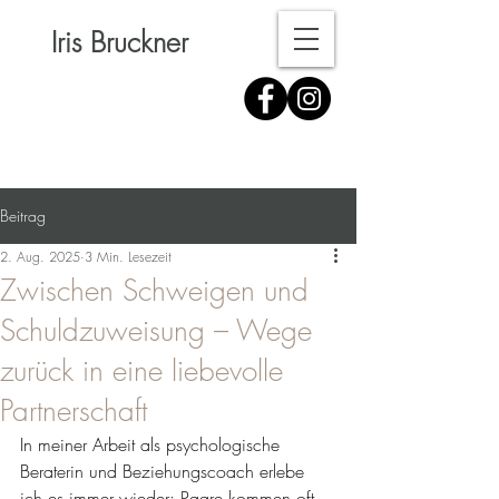
Iris Bruckner
Beitrag
2. Aug. 2025
3 Min. Lesezeit
Zwischen Schweigen und
Schuldzuweisung – Wege
zurück in eine liebevolle
Partnerschaft
In meiner Arbeit als psychologische 
Beraterin und Beziehungscoach erlebe 
ich es immer wieder: Paare kommen oft 