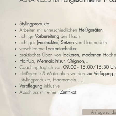
Stylingprodukte
Arbeiten mit unterschiedlichen
Heißgeräten
richtige
Vorbereitung
des Haars
richtiges
(verstecktes) Setzen
von Haarnadeln
verschiedene
Lockentechniken
praktisches Üben von
lockeren, modernen
Hochste
Half-Up, Mermaid-Frisur, Chignon,..
Coaching täglich von
09.00 - 15:00/15:30 Uh
Heißgeräte & Materialien werden
zur Verfügung
g
(Stylingprodukte, Haarnadeln,...)
Verpflegung
inklusive
Abschluss mit einem
Zertifikat
Anfrage send