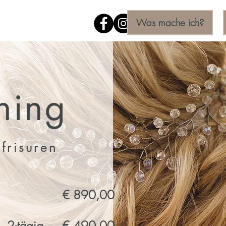
Was mache ich?
hing
frisuren
€ 890,00
. 2-tägig
€ 490,00