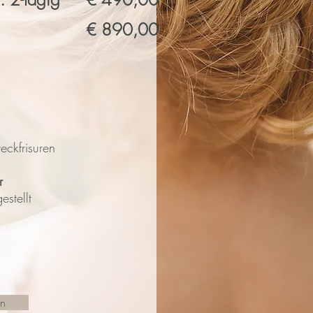
€ 890,00
ckfrisuren
r
estellt
en