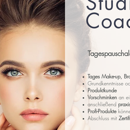
Stud
Coa
Tagespauscha
Tages Make-up, Br
Grundkenntnisse ode
Produktkunde
Vorschminken
an ei
anschließend
praxi
Profi-Produkte
könne
Abschluss mit
Zertif