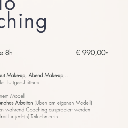
io
ching
le 8h
€ 990,00
*
aut Make-up, Abend Make-up
,...
r Fortgeschrittene
nem Modell
snahes Arbeiten
(Üben am eigenen Modell)
n während Coaching ausprobiert werden
ikat
für jede(n) Teilnehmer:in