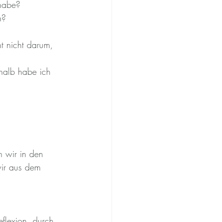
habe?
n?
t nicht darum, 
halb habe ich 
n wir in den 
wir aus dem 
flexion, durch 