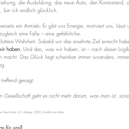
ziehung, die Ausbildung, das neue Auto, den Kontostand, 
 bin ich endlich glücklich.
rseits ein Antrieb: Er gibt uns Energie, motiviert uns, lässt 
 zugleich eine Falle – eine gefährliche.
bittere Wahrheit: Sobald wir das ersehnte Ziel erreicht hab
wir haben.
 Und das, was wir haben, ist – nach dieser Logik
h macht. Das Glück liegt scheinbar immer woanders, immer
ng.
treffend gesagt:
llen Gesellschaft geht es nicht mehr darum, was man ist, so
ne Geschichte, 23. Auflage, 2020, Frankfurt am Main
s für uns?