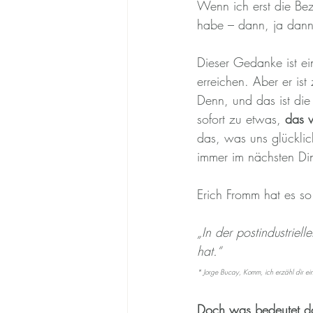
Wenn ich erst die Be
habe – dann, ja dann,
Dieser Gedanke ist eine
erreichen. Aber er ist
Denn, und das ist die 
sofort zu etwas, 
das 
das, was uns glücklic
immer im nächsten Di
Erich Fromm hat es so 
„In der postindustrie
hat.“ 
* Jorge Bucay, Komm, ich erzähl dir ei
Doch was bedeutet da