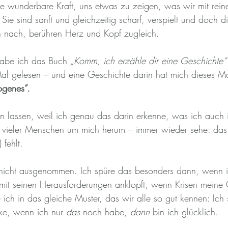
 wunderbare Kraft, uns etwas zu zeigen, was wir mit reine
 Sie sind sanft und gleichzeitig scharf, verspielt und doch d
en nach, berühren Herz und Kopf zugleich.
habe ich das Buch 
„Komm, ich erzähle dir eine Geschichte“
l gelesen – und eine Geschichte darin hat mich dieses M
ogenes“.
en lassen, weil ich genau das darin erkenne, was ich auch
 vieler Menschen um mich herum – immer wieder sehe: das
fehlt.
 nicht ausgenommen. Ich spüre das besonders dann, wenn ic
mit seinen Herausforderungen anklopft, wenn Krisen mein
ich in das gleiche Muster, das wir alle so gut kennen: Ich
nke, wenn ich nur 
das
 noch habe, 
dann
 bin ich glücklich.