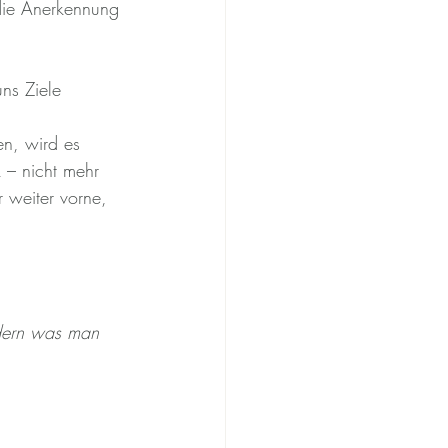
die Anerkennung 
uns Ziele 
en, wird es 
 – nicht mehr 
 weiter vorne, 
ndern was man 