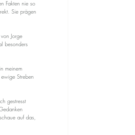
n Fakten nie so 
irekt. Sie prägen 
 von Jorge 
al besonders 
 in meinem 
 ewige Streben 
h gestresst 
e Gedanken 
 schaue auf das, 